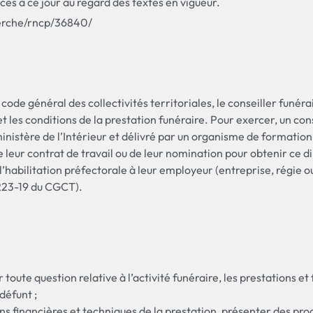
es à ce jour au regard des textes en vigueur.
erche/rncp/36840/
 code général des collectivités territoriales, le conseiller funé
t les conditions de la prestation funéraire. Pour exercer, un conse
ministère de l’Intérieur et délivré par un organisme de formation
 leur contrat de travail ou de leur nomination pour obtenir ce 
 l’habilitation préfectorale à leur employeur (entreprise, régie 
2223-19 du CGCT).
 toute question relative à l’activité funéraire, les prestations e
défunt ;
s financières et techniques de la prestation, présenter des produ